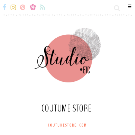
☰
Miss-
Miss-
Miss-
Miss-
Etc
Etc
Etc
Etc
Facebook
Instagram
Snapchat
Flux
RSS
COUTUME STORE
COUTUMESTORE. COM