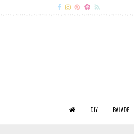
Miss-
Miss-
Miss-
Miss-
Etc
Etc
Etc
Etc
Facebook
Instagram
Snapchat
Flux
RSS
DIY
BALADE