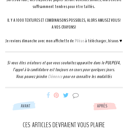
suffisamment tendres pour être taillés.
IL Y A 1000 TEXTURES ET COMBINAISONS POSSIBLES, ALORS AMUSEZ VOUS!
A VOS CRAYONS!
Je reviens dimanche avec mon affichette de
Piléas
à télécharger, bisous ♥
Si vous êtes créateurs et que vous souhaitez apparaitre dans le PULPE#4,
l’appel à la candidature est toujours en cours pour quelques jours.
Vous pouvez joindre
Clémence
pour en connaître les modalités
Miss-
Miss-
Miss-
AVANT
APRÈS
Etc
Etc
Etc
CES ARTICLES DEVRAIENT VOUS PLAIRE
partage
partage
partage