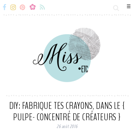
☰
Miss-
Miss-
Miss-
Miss-
Etc
Etc
Etc
Etc
Facebook
Instagram
Snapchat
Flux
RSS
DIY: FABRIQUE TES CRAYONS, DANS LE {
PULPE- CONCENTRÉ DE CRÉATEURS }
26 août 2016