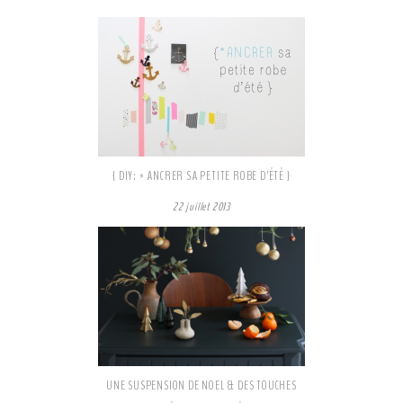
Facebook
Pinterest
Tweeter
{ DIY: * ANCRER SA PETITE ROBE D’ÉTÉ }
22 juillet 2013
UNE SUSPENSION DE NOEL & DES TOUCHES