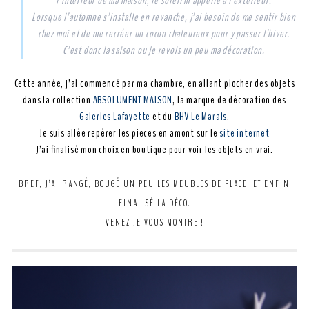
l’intérieur de ma maison, le soleil m’appelle à l’extérieur.
Lorsque l’automne s’installe en revanche, j’ai besoin de me sentir bien
chez moi et de me recréer un cocon chaleureux pour y passer l’hiver.
C’est donc la saison ou je revois un peu ma décoration.
Cette année, j’ai commencé par ma chambre, en allant piocher des objets
dans la collection
ABSOLUMENT MAISON
, la marque de décoration des
Galeries Lafayette
et du
BHV Le Marais
.
Je suis allée repérer les pièces en amont sur le
site internet
J’ai finalisé mon choix en boutique pour voir les objets en vrai.
BREF, J’AI RANGÉ, BOUGÉ UN PEU LES MEUBLES DE PLACE, ET ENFIN
FINALISÉ LA DÉCO.
VENEZ JE VOUS MONTRE !