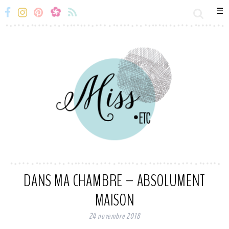
☰
Miss-
Miss-
Miss-
Miss-
Etc
Etc
Etc
Etc
Facebook
Instagram
Snapchat
Flux
RSS
DANS MA CHAMBRE – ABSOLUMENT
MAISON
24 novembre 2018