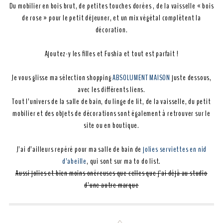
Du mobilier en bois brut, de petites touches dorées , de la vaisselle « bois
de rose » pour le petit déjeuner, et un mix végétal complètent la
décoration.
Ajoutez-y les filles et Fushia et tout est parfait !
Je vous glisse ma sélection shopping
ABSOLUMENT MAISON
juste dessous,
avec les différents liens.
Tout l’univers de la salle de bain, du linge de lit, de la vaisselle, du petit
mobilier et des objets de décorations sont également à retrouver sur le
site ou en boutique.
J’ai d’ailleurs repéré pour ma salle de bain de
jolies serviettes en nid
d’abeille
, qui sont sur ma to do list.
Aussi jolies et bien moins onéreuses que celles que j’ai déjà au studio
d’une autre marque