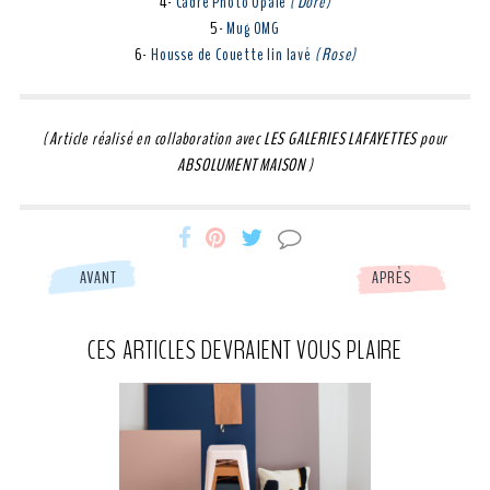
4-
Cadre Photo Opale
( Doré)
5-
Mug OMG
6-
Housse de Couette lin lavé
( Rose)
( Article réalisé en collaboration avec LES GALERIES LAFAYETTES pour
ABSOLUMENT MAISON )
Miss-
Miss-
Miss-
AVANT
APRÈS
Etc
Etc
Etc
CES ARTICLES DEVRAIENT VOUS PLAIRE
partage
partage
partage
Facebook
Pinterest
Tweeter