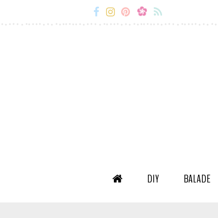
Miss-
Miss-
Miss-
Miss-
Etc
Etc
Etc
Etc
Facebook
Instagram
Snapchat
Flux
RSS
DIY
BALADE