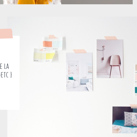
E LA
-ETC }