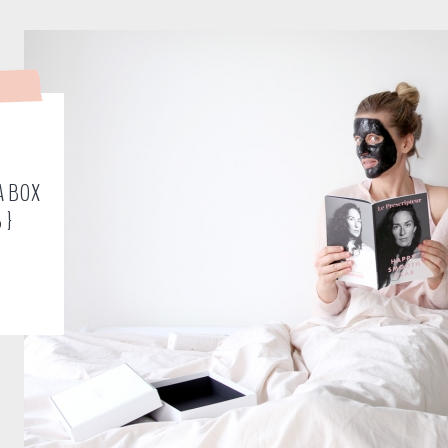
A BOX
 }