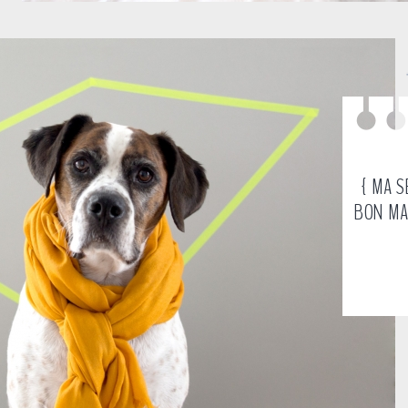
{ MA S
BON MA