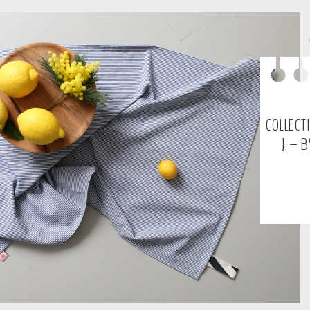
COLLECT
} – B