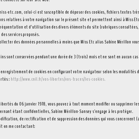
iss-etc.com, celui-ci est susceptible de déposer des cookies, fichiers textes trè
ns relatives à votre navigation sur le présent site et permettent ainsi à Miss Etc
fréquentation et d’utilisation des divers éléments du site (rubriques consultées,
e des services proposés.
collecter des données personnelles à moins que Miss Etc alias Sabine Mérillon vou
oins sont conservées pendant une durée de 3 (trois) mois et ne sont en aucun cas u
’enregistrement de cookies en configurant votre navigateur selon les modalités d
ertés :
http://www.cnil.fr/vos-libertes/vos-traces/les-cookies.
libertés du 06 janvier 1978, vous pouvez à tout moment modifier ou supprimer le
cernant étant confidentielles, Sabine Mérillon-Sansey s’engage à les protéger.
dification, de rectification et de suppression des données qui vous concernent (a
oit en me contactant: