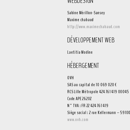
WEBDESIGN
Sabine Mérillon-Sansey
Maxime chabaud
http://www.maximechabaud.com
DÉVELOPPEMENT WEB
Laetitia Modine
HÉBERGEMENT
OVH
SAS au capital de 10 069 020 €
RCS Lille Métropole 424 761 419 00045
Code APE 2620Z
N° TVA : FR 22 424 761 419
Siège social : 2 rue Kellermann – 5910
www.ovh.com