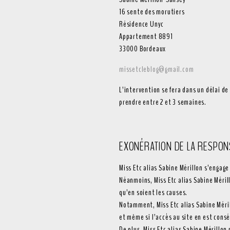
16 sente des morutiers
Résidence Unyc
Appartement 8891
33000 Bordeaux
missetcleblog@gmail.com
L’intervention se fera dans un délai de
prendre entre 2 et 3 semaines.
EXONÉRATION DE LA RESPON
Miss Etc alias Sabine Mérillon s’engage
Néanmoins, Miss Etc alias Sabine Mérill
qu’en soient les causes.
Notamment, Miss Etc alias Sabine Mérill
et même si l’accès au site en est co
De plus, Miss Etc alias Sabine Mérillon