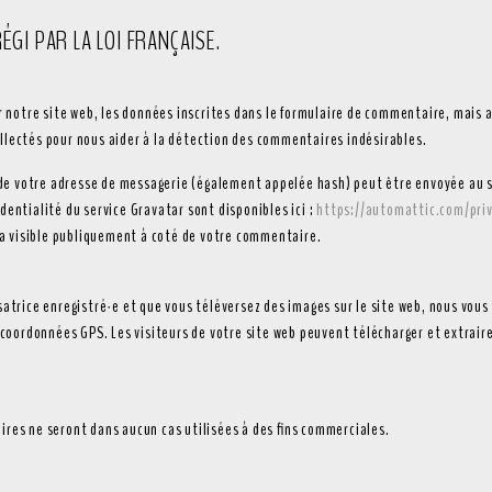
RÉGI PAR LA LOI FRANÇAISE.
notre site web, les données inscrites dans le formulaire de commentaire, mais au
ollectés pour nous aider à la détection des commentaires indésirables.
e votre adresse de messagerie (également appelée hash) peut être envoyée au ser
identialité du service Gravatar sont disponibles ici :
https://automattic.com/pri
ra visible publiquement à coté de votre commentaire.
isatrice enregistré·e et que vous téléversez des images sur le site web, nous vous
oordonnées GPS. Les visiteurs de votre site web peuvent télécharger et extraire
aires ne seront dans aucun cas utilisées à des fins commerciales.