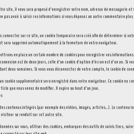
re site, il vous sera proposé d’enregistrer votre nom, adresse de messagerie et 
ne pas avoir à saisir ces informations si vous déposez un autre commentaire plus 
 connectez sur ce site, un cookie temporaire sera créé afin de déterminer si votr
et sera supprimé automatiquement à la fermeture de votre navigateur.
ettrons en place un certain nombre de cookies pour enregistrer vos informations
 connexion est de deux jours, celle d’un cookie d’option d’écran est d’un an. Si v
dant deux semaines. Si vous vous déconnectez de votre compte, le cookie de conn
, un cookie supplémentaire sera enregistré dans votre navigateur. Ce cookie ne c
ticle que vous venez de modifier. Il expire au bout d’un jour.
es
 des contenus intégrés (par exemple des vidéos, images, articles…). Le contenu in
visiteur se rendait sur cet autre site.
données sur vous, utiliser des cookies, embarquer des outils de suivis tiers, suiv
e connecté sur leur site web.