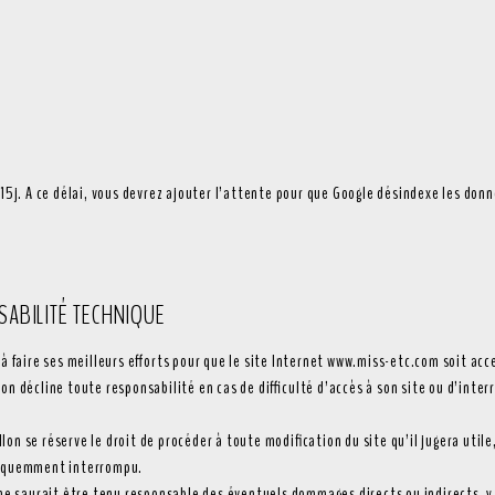
 15j. A ce délai, vous devrez ajouter l’attente pour que Google désindexe les do
SABILITÉ TECHNIQUE
 à faire ses meilleurs efforts pour que le site Internet www.miss-etc.com soit ac
on décline toute responsabilité en cas de difficulté d’accès à son site ou d’inter
on se réserve le droit de procéder à toute modification du site qu’il jugera util
nséquemment interrompu.
 ne saurait être tenu responsable des éventuels dommages directs ou indirects, y c