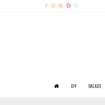
Miss-
Miss-
Miss-
Miss-
Etc
Etc
Etc
Etc
Facebook
Instagram
Snapchat
Flux
RSS
DIY
BALADE