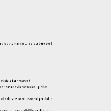
nnés vous concernant, la procédure peut
cessible à tout moment.
ruptions dans la connexion, quelles
e, et cela sans avertissement préalable
ompris l’inaccessibilité au site, les