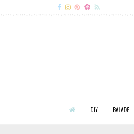
Miss-
Miss-
Miss-
Miss-
Etc
Etc
Etc
Etc
Facebook
Instagram
Snapchat
Flux
RSS
DIY
BALADE