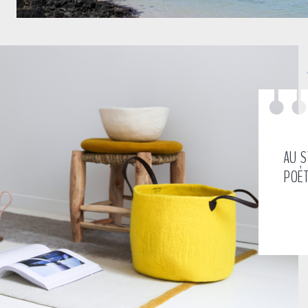
AU S
POÉ