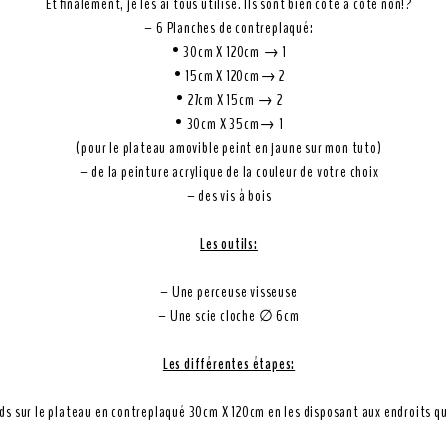
Et finalement, je les ai tous utilisé. Ils sont bien côte à côte non!?
– 6 Planches de contreplaqué:
• 30cm X 120cm → 1
• 15cm X 120cm→ 2
• 27cm X 15cm → 2
• 30cm X 35cm→ 1
(pour le plateau amovible peint en jaune sur mon tuto)
– de la peinture acrylique de la couleur de votre choix
– des vis à bois
Les outils:
– Une perceuse visseuse
– Une scie cloche ∅ 6cm
Les différentes étapes:
eds sur le plateau en contreplaqué 30cm X 120cm en les disposant aux endroits q