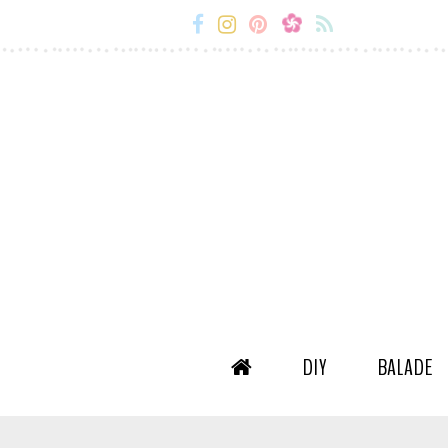
Miss-
Miss-
Miss-
Miss-
Etc
Etc
Etc
Etc
Facebook
Instagram
Snapchat
Flux
RSS
DIY
BALADE