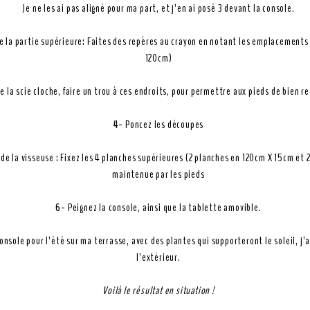
Je ne les ai pas aligné pour ma part, et j’en ai posé 3 devant la console.
e la partie supérieure: Faites des repères au crayon en notant les emplacements 
120cm)
de la scie cloche, faire un trou à ces endroits, pour permettre aux pieds de bien re
4-
Poncez les découpes
de la visseuse : Fixez les 4 planches supérieures (2 planches en 120cm X 15cm et 
maintenue par les pieds
6-
Peignez la console, ainsi que la tablette amovible.
sole pour l’été sur ma terrasse, avec des plantes qui supporteront le soleil, j’a
l’extérieur.
Voilà le résultat en situation !