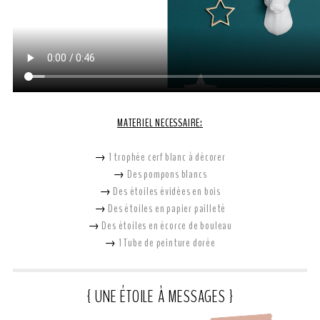
MATERIEL NECESSAIRE:
→
1 trophée cerf blanc à décorer
→
Des pompons blancs
→
Des étoiles évidées en bois
→
Des étoiles en papier pailleté
→
Des étoiles en écorce de bouleau
→
1 Tube de peinture dorée
{ UNE ÉTOILE À MESSAGES }