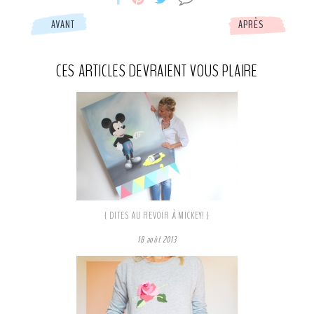
AVANT
APRÈS
Etc
Etc
Etc
CES ARTICLES DEVRAIENT VOUS PLAIRE
partage
partage
partage
Facebook
Pinterest
Tweeter
{ DITES AU REVOIR À MICKEY! }
18 août 2013