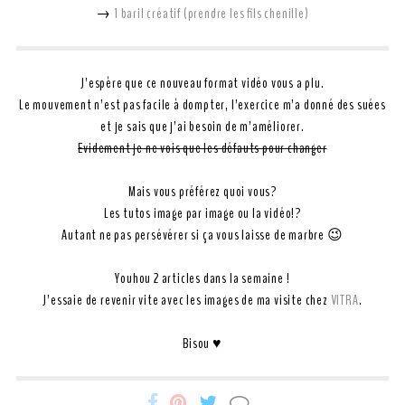
→
1 baril créatif (prendre les fils chenille)
J’espère que ce nouveau format vidéo vous a plu.
Le mouvement n’est pas facile à dompter, l’exercice m’a donné des suées
et je sais que j’ai besoin de m’améliorer.
Evidement je ne vois que les défauts pour changer
Mais vous préférez quoi vous?
Les tutos image par image ou la vidéo!?
Autant ne pas persévérer si ça vous laisse de marbre 😉
Youhou 2 articles dans la semaine !
J’essaie de revenir vite avec les images de ma visite chez
VITRA
.
Bisou ♥
Miss-
Miss-
Miss-