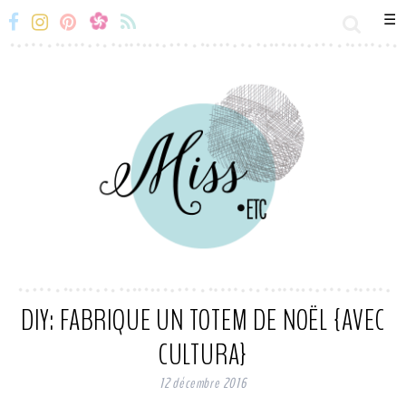
☰
Miss-
Miss-
Miss-
Miss-
Etc
Etc
Etc
Etc
Facebook
Instagram
Snapchat
Flux
RSS
DIY: FABRIQUE UN TOTEM DE NOËL {AVEC
CULTURA}
12 décembre 2016