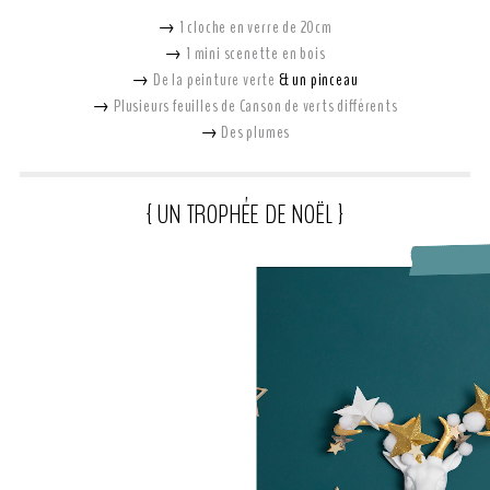
→
1 cloche en verre de 20cm
→
1 mini scenette en bois
→
De la peinture verte
& un pinceau
→
Plusieurs feuilles de Canson de verts différents
→
Des plumes
{ UN TROPHÉE DE NOËL }