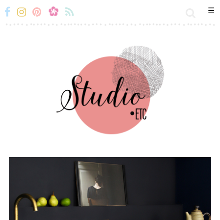
☰
Miss-
Miss-
Miss-
Miss-
Etc
Etc
Etc
Etc
Facebook
Instagram
Snapchat
Flux
RSS