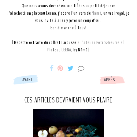
Que nous avons dévoré encore tièdes au petit déjeuner
J’ai acheté un plateau Leena, j’adore l’univers de
Nämä
, un vrai régal, je
vous invite à aller y jeter un coup d’œil.
Bon dimanche à tous!
| Recette extraite du coffret Larousse
« L’atelier Petits-beurre »
|
Plateau
LEENA
, by Nämä |
Miss-
Miss-
Miss-
AVANT
APRÈS
Etc
Etc
Etc
CES ARTICLES DEVRAIENT VOUS PLAIRE
partage
partage
partage
Facebook
Pinterest
Tweeter