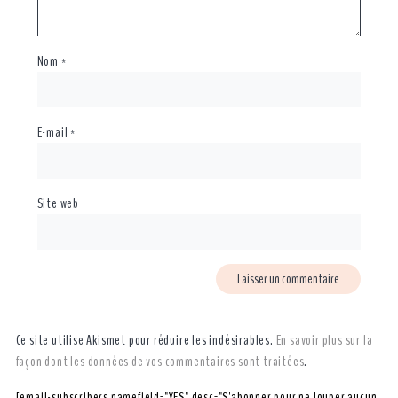
Nom
*
E-mail
*
Site web
Ce site utilise Akismet pour réduire les indésirables.
En savoir plus sur la
façon dont les données de vos commentaires sont traitées
.
[email-subscribers namefield="YES" desc="S'abonner pour ne louper aucun