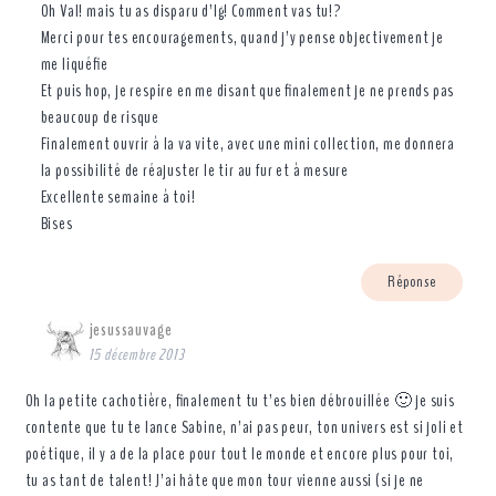
Oh Val! mais tu as disparu d’Ig! Comment vas tu!?
Merci pour tes encouragements, quand j’y pense objectivement je
me liquéfie
Et puis hop, je respire en me disant que finalement je ne prends pas
beaucoup de risque
Finalement ouvrir à la va vite, avec une mini collection, me donnera
la possibilité de réajuster le tir au fur et à mesure
Excellente semaine à toi!
Bises
Réponse
jesussauvage
15 décembre 2013
Oh la petite cachotière, finalement tu t’es bien débrouillée 🙂 je suis
contente que tu te lance Sabine, n’ai pas peur, ton univers est si joli et
poétique, il y a de la place pour tout le monde et encore plus pour toi,
tu as tant de talent! J’ai hâte que mon tour vienne aussi (si je ne