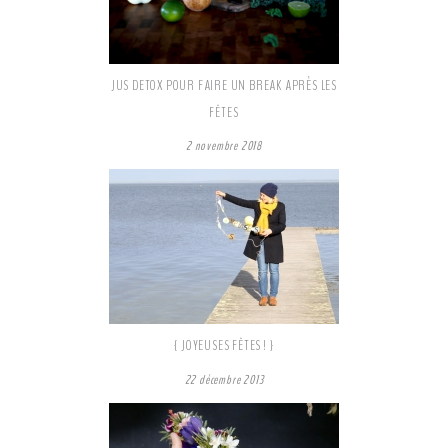
JUS DETOX POUR FAIRE UN BREAK APRÈS LES
FÊTES
2 novembre 2018
{ JOYEUSES FÊTES ! }
22 décembre 2013