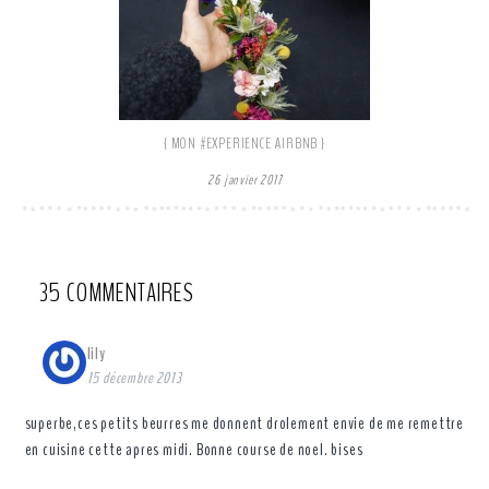
{ MON #EXPERIENCE AIRBNB }
26 janvier 2017
35 COMMENTAIRES
lily
15 décembre 2013
superbe,ces petits beurres me donnent drolement envie de me remettre
en cuisine cette apres midi. Bonne course de noel. bises