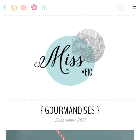
☰
Miss-
Miss-
Miss-
Miss-
Etc
Etc
Etc
Etc
Facebook
Instagram
Snapchat
Flux
RSS
{ GOURMANDISES }
29 décembre 2013