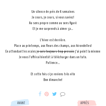
Un silence de près de 4 semaines
Je cours, je cours, si vous saviez!
Au sens propre comme au sens figuré
Et je me surprends à aimer ça…
L’hiver est derrière.
Place au printemps, aux fleurs des champs, aux hirondelles!
En attendant les vraies
je suis toujours trop pressée
j’ai peint la mienne
Je vous l’offrirai bientôt à télécharger dans un tuto.
Patience…
Et cette fois ci je reviens très vite
Bon dimanche!
Miss-
Miss-
Miss-
AVANT
APRÈS
Etc
Etc
Etc