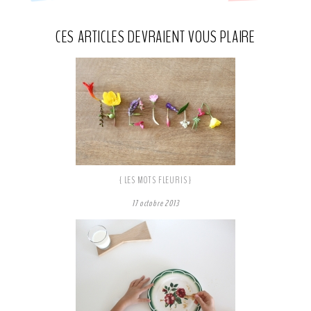
CES ARTICLES DEVRAIENT VOUS PLAIRE
partage
partage
partage
Facebook
Pinterest
Tweeter
{ LES MOTS FLEURIS }
17 octobre 2013