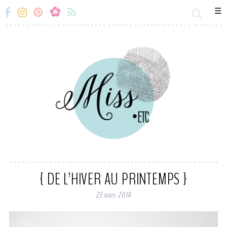
☰
Miss-
Miss-
Miss-
Miss-
Etc
Etc
Etc
Etc
Facebook
Instagram
Snapchat
Flux
RSS
{ DE L’HIVER AU PRINTEMPS }
23 mars 2014