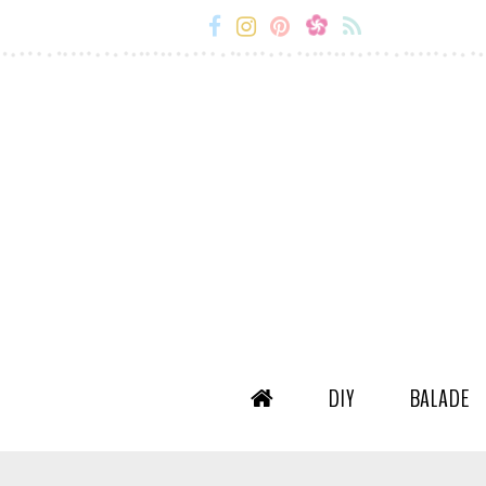
Miss-
Miss-
Miss-
Miss-
Etc
Etc
Etc
Etc
Facebook
Instagram
Snapchat
Flux
RSS
DIY
BALADE