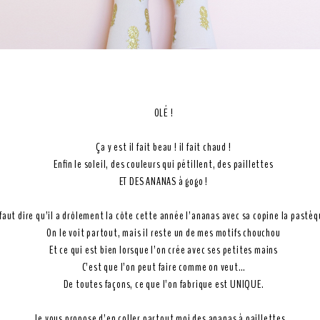
OLÉ !
Ça y est il fait beau ! il fait chaud !
Enfin le soleil, des couleurs qui pétillent, des paillettes
ET DES ANANAS à gogo !
 faut dire qu’il a drôlement la côte cette année l’ananas avec sa copine la pastè
On le voit partout, mais il reste un de mes motifs chouchou
Et ce qui est bien lorsque l’on crée avec ses petites mains
C’est que l’on peut faire comme on veut…
De toutes façons, ce que l’on fabrique est UNIQUE.
Je vous propose d’en coller partout moi des ananas à paillettes…