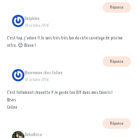
Réponse
Delphine
10 octobre 2016
C’est top, j’adore !! Je suis très très fan du côté carrelage de piscine
rétro. 😉 Bravo !
Réponse
Bienvenue chez Coline
10 octobre 2016
C’est tellement chouette !! Je garde ton DIY dans mes favoris !
Bises
Coline
Réponse
DeboBrico