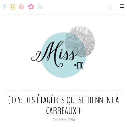
☰
Miss-
Miss-
Miss-
Miss-
Etc
Etc
Etc
Etc
Facebook
Instagram
Snapchat
Flux
RSS
{ DIY: DES ÉTAGÈRES QUI SE TIENNENT À
CARREAUX }
9 octobre 2016