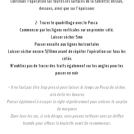
Continuer l’opération sur toutes les surfaces de la tablette: dessus,
dessous, ainsi que sur l’épaisseur
2-
Tracer le quadrillage avec le Posca
Commencer par les lignes verticales sur un premier côté.
Laisser sécher 5mn
Passer ensuite aux lignes horizontales
Laisser sécher encore 5/10mn avant de répéter l’opération sur tous les
côtés
N’oubliez pas de tracer des traits également sur les angles pour les
passer en noir
* Il ne faut pas être trop pressé pour laisser le temps au Posca de sécher,
cela évite les bavures
Penser également à essuyer la règle régulièrement pour enlever le surplus
de marqueur
Dans tous les cas, si cela dérape, vous pouvez nettoyer avec un chiffon
humide pour effacer la boulette avant de recommencer.