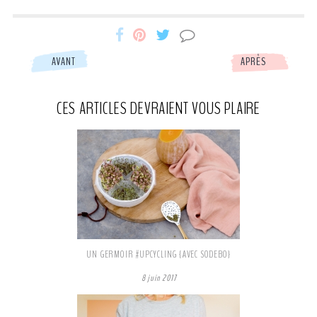
Miss-
Miss-
Miss-
AVANT
APRÈS
Etc
Etc
Etc
CES ARTICLES DEVRAIENT VOUS PLAIRE
partage
partage
partage
Facebook
Pinterest
Tweeter
UN GERMOIR #UPCYCLING {AVEC SODEBO}
8 juin 2017