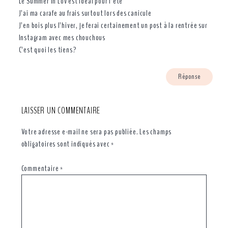
Le Summer In Lov est idéal pour l’été
J’ai ma carafe au frais surtout lors des canicule
J’en bois plus l’hiver, je ferai certainement un post à la rentrée sur
Instagram avec mes chouchous
C’est quoi les tiens?
Réponse
LAISSER UN COMMENTAIRE
Votre adresse e-mail ne sera pas publiée.
Les champs
obligatoires sont indiqués avec
*
Commentaire
*