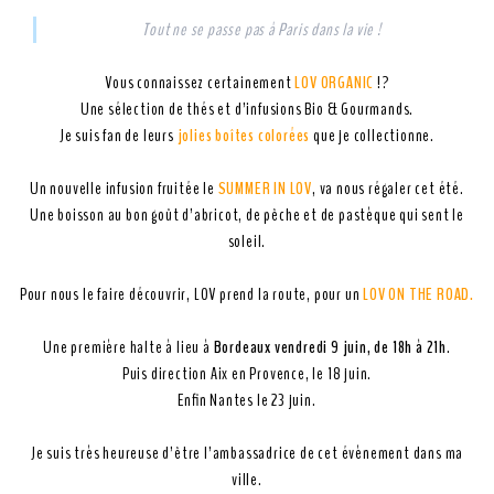
Tout ne se passe pas à Paris dans la vie !
Vous connaissez certainement
LOV ORGANIC
!?
Une sélection de thés et d’infusions Bio & Gourmands.
Je suis fan de leurs
jolies boîtes colorées
que je collectionne.
Un nouvelle infusion fruitée le
SUMMER IN LOV
, va nous régaler cet été.
Une boisson au bon goût d’abricot, de pêche et de pastèque qui sent le
soleil.
Pour nous le faire découvrir, LOV prend la route, pour un
LOV ON THE ROAD
.
Une première halte à lieu à
Bordeaux vendredi 9 juin, de 18h à 21h
.
Puis direction Aix en Provence, le 18 juin.
Enfin Nantes le 23 juin.
Je suis très heureuse d’être l’ambassadrice de cet évènement dans ma
ville.