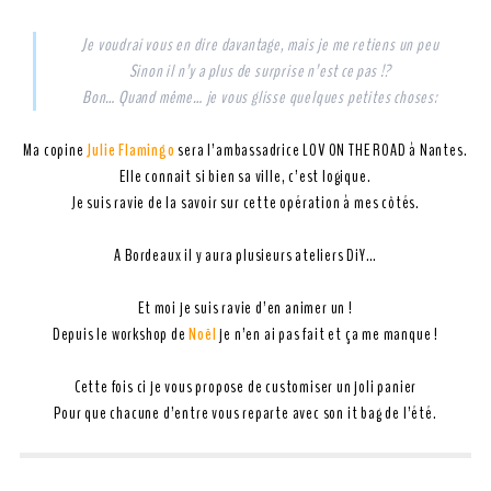
Je voudrai vous en dire davantage, mais je me retiens un peu
Sinon il n’y a plus de surprise n’est ce pas !?
Bon… Quand même… je vous glisse quelques petites choses:
Ma copine
Julie Flamingo
sera l’ambassadrice LOV ON THE ROAD à Nantes.
Elle connait si bien sa ville, c’est logique.
Je suis ravie de la savoir sur cette opération à mes côtés.
A Bordeaux il y aura plusieurs ateliers DiY…
Et moi je suis ravie d’en animer un !
Depuis le workshop de
Noël
je n’en ai pas fait et ça me manque !
Cette fois ci je vous propose de customiser un joli panier
Pour que chacune d’entre vous reparte avec son it bag de l’été.