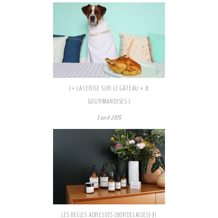
{ « LA CERISE SUR LE GÂTEAU » &
GOURMANDISES }
3 avril 2015
LES BELLES ADRESSES {BORDELAISES} #1