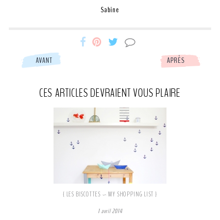
Sabine
Miss-
Miss-
Miss-
AVANT
APRÈS
Etc
Etc
Etc
CES ARTICLES DEVRAIENT VOUS PLAIRE
partage
partage
partage
Facebook
Pinterest
Tweeter
{ LES BISCOTTES ~ MY SHOPPING LIST }
1 avril 2014