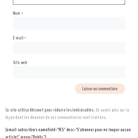
Nom
*
E-mail
*
Site web
Ce site utilise Akismet pour réduire les indésirables.
En savoir plus sur la
façon dont les données de vos commentaires sont traitées
.
[email-subscribers namefield="YES" desc="S'abonner pour ne louper aucun
article!" group="Public"]