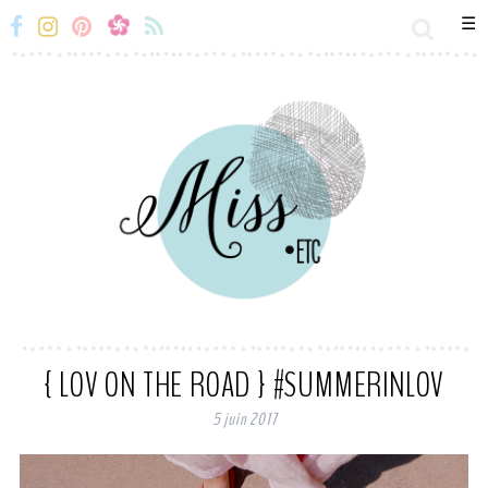
☰
Miss-
Miss-
Miss-
Miss-
Etc
Etc
Etc
Etc
Facebook
Instagram
Snapchat
Flux
RSS
{ LOV ON THE ROAD } #SUMMERINLOV
5 juin 2017