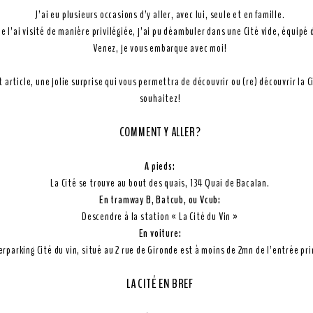
J’ai eu plusieurs occasions d’y aller, avec lui, seule et en famille.
 je l’ai visité de manière privilégiée, j’ai pu déambuler dans une Cité vide, équip
Venez, je vous embarque avec moi!
et article, une jolie surprise qui vous permettra de découvrir ou (re) découvrir la C
souhaitez!
COMMENT Y ALLER?
A pieds:
La Cité se trouve au bout des quais, 134 Quai de Bacalan.
En tramway B, Batcub, ou Vcub:
Descendre à la station « La Cité du Vin »
En voiture:
erparking Cité du vin, situé au 2 rue de Gironde est à moins de 2mn de l’entrée pr
LA CITÉ EN BREF