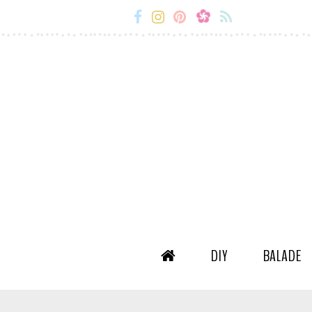
Miss-
Miss-
Miss-
Miss-
Etc
Etc
Etc
Etc
Facebook
Instagram
Snapchat
Flux
RSS
DIY
BALADE