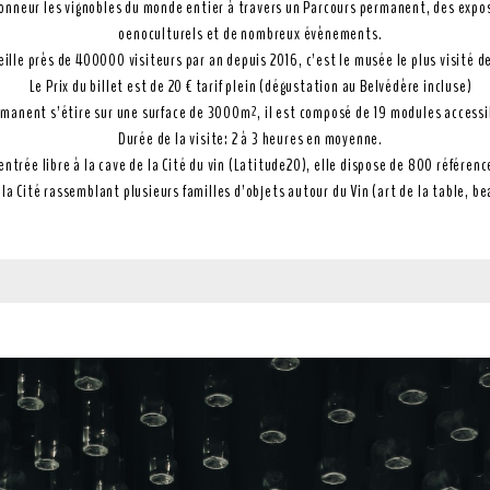
’honneur les vignobles du monde entier à travers un Parcours permanent, des expo
oenoculturels et de nombreux évènements.
eille près de 400000 visiteurs par an depuis 2016, c’est le musée le plus visité 
Le Prix du billet est de 20 € tarif plein (dégustation au Belvédère incluse)
rmanent s’étire sur une surface de 3000m², il est composé de 19 modules accessi
Durée de la visite: 2 à 3 heures en moyenne.
ntrée libre à la cave de la Cité du vin (Latitude20), elle dispose de 800 référen
la Cité rassemblant plusieurs familles d’objets autour du Vin (art de la table, be